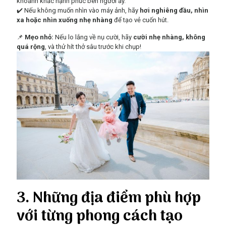
khoảnh khắc hạnh phúc bên người ấy.
✔️ Nếu không muốn nhìn vào máy ảnh, hãy
hơi nghiêng đầu, nhìn
xa hoặc nhìn xuống nhẹ nhàng
để tạo vẻ cuốn hút.
📌
Mẹo nhỏ:
Nếu lo lắng về nụ cười, hãy
cười nhẹ nhàng, không
quá rộng
, và thử hít thở sâu trước khi chụp!
3. Những địa điểm phù hợp
với từng phong cách tạo