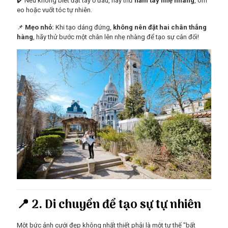
✔️ Nếu không biết đặt tay ở đâu, hãy thử
nắm tay nhẹ nhàng
, ôm
eo hoặc vuốt tóc tự nhiên.
📌
Mẹo nhỏ:
Khi tạo dáng đứng,
không nên đặt hai chân thẳng
hàng
, hãy thử bước một chân lên nhẹ nhàng để tạo sự cân đối!
📍 2. Di chuyển để tạo sự tự nhiên
Một bức ảnh cưới đẹp không nhất thiết phải là một tư thế "bất