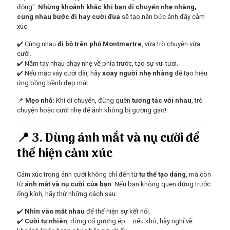
động".
Những khoảnh khắc khi bạn di chuyển nhẹ nhàng,
cùng nhau bước đi hay cười đùa
sẽ tạo nên bức ảnh đầy cảm
xúc.
✔️ Cùng nhau
đi bộ trên phố Montmartre
, vừa trò chuyện vừa
cười.
✔️ Nắm tay nhau chạy nhẹ về phía trước, tạo sự vui tươi.
✔️ Nếu mặc váy cưới dài, hãy
xoay người nhẹ nhàng
để tạo hiệu
ứng bồng bềnh đẹp mắt.
📌
Mẹo nhỏ:
Khi di chuyển, đừng quên
tương tác với nhau
, trò
chuyện hoặc cười nhẹ để ảnh không bị gượng gạo!
📍 3. Dùng ánh mắt và nụ cười để
thể hiện cảm xúc
Cảm xúc trong ảnh cưới không chỉ đến từ
tư thế tạo dáng
, mà còn
từ
ánh mắt và nụ cười của bạn
. Nếu bạn không quen đứng trước
ống kính, hãy thử những cách sau:
✔️
Nhìn vào mắt nhau
để thể hiện sự kết nối.
✔️
Cười tự nhiên
, đừng cố gượng ép – nếu khó, hãy nghĩ về