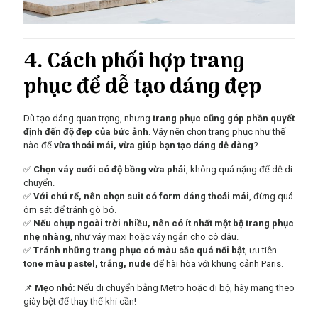
4. Cách phối hợp trang
phục để dễ tạo dáng đẹp
Dù tạo dáng quan trọng, nhưng
trang phục cũng góp phần quyết
định đến độ đẹp của bức ảnh
. Vậy nên chọn trang phục như thế
nào để
vừa thoải mái, vừa giúp bạn tạo dáng dễ dàng
?
✅
Chọn váy cưới có độ bồng vừa phải
, không quá nặng để dễ di
chuyển.
✅
Với chú rể, nên chọn suit có form dáng thoải mái
, đừng quá
ôm sát để tránh gò bó.
✅
Nếu chụp ngoài trời nhiều, nên có ít nhất một bộ trang phục
nhẹ nhàng
, như váy maxi hoặc váy ngắn cho cô dâu.
✅
Tránh những trang phục có màu sắc quá nổi bật
, ưu tiên
tone màu pastel, trắng, nude
để hài hòa với khung cảnh Paris.
📌
Mẹo nhỏ:
Nếu di chuyển bằng Metro hoặc đi bộ, hãy mang theo
giày bệt để thay thế khi cần!