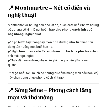
📍 Montmartre – Nét cổ điển và
nghệ thuật
Montmartre với những con phố lát đá, quán café nhỏ xinh và những
bậc thang cổ kính là nơi
hoàn hảo cho phong cách ảnh cưới
nhẹ nhàng, nghệ thuật
.
✔️
Dạo bước tay trong tay trên con đường nhỏ
, tự nhiên như
đang tận hưởng một buổi hẹn hò.
✔️
Ngồi bên quán café Paris, nhâm nhi tách cà phê
, trao nhau
ánh mắt ngọt ngào.
✔️
Tựa đầu vào nhau
, nhẹ nhàng lắng nghe tiếng Paris xung
quanh.
📌
Mẹo nhỏ:
Nếu muốn có những bức ảnh mang màu sắc hoài cổ,
hãy chọn trang phục phong cách vintage!
📍 Sông Seine – Phong cách lãng
mạn và thơ mộng