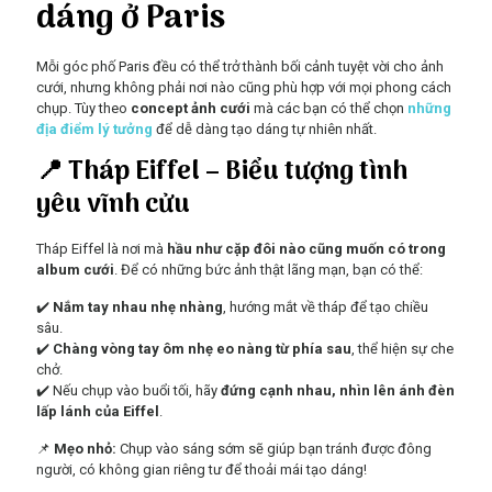
dáng ở Paris
Mỗi góc phố Paris đều có thể trở thành bối cảnh tuyệt vời cho ảnh
cưới, nhưng không phải nơi nào cũng phù hợp với mọi phong cách
chụp. Tùy theo
concept ảnh cưới
mà các bạn có thể chọn
những
địa điểm lý tưởng
để dễ dàng tạo dáng tự nhiên nhất.
📍 Tháp Eiffel – Biểu tượng tình
yêu vĩnh cửu
Tháp Eiffel là nơi mà
hầu như cặp đôi nào cũng muốn có trong
album cưới
. Để có những bức ảnh thật lãng mạn, bạn có thể:
✔️
Nắm tay nhau nhẹ nhàng
, hướng mắt về tháp để tạo chiều
sâu.
✔️
Chàng vòng tay ôm nhẹ eo nàng từ phía sau
, thể hiện sự che
chở.
✔️ Nếu chụp vào buổi tối, hãy
đứng cạnh nhau, nhìn lên ánh đèn
lấp lánh của Eiffel
.
📌
Mẹo nhỏ:
Chụp vào sáng sớm sẽ giúp bạn tránh được đông
người, có không gian riêng tư để thoải mái tạo dáng!