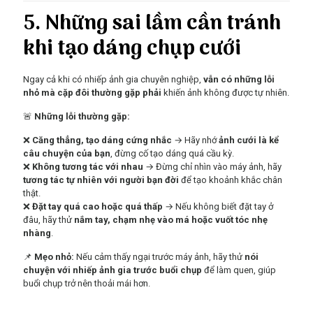
5. Những sai lầm cần tránh
khi tạo dáng chụp cưới
Ngay cả khi có nhiếp ảnh gia chuyên nghiệp,
vẫn có những lỗi
nhỏ mà cặp đôi thường gặp phải
khiến ảnh không được tự nhiên.
🚨
Những lỗi thường gặp:
❌
Căng thẳng, tạo dáng cứng nhắc
→ Hãy nhớ
ảnh cưới là kể
câu chuyện của bạn
, đừng cố tạo dáng quá cầu kỳ.
❌
Không tương tác với nhau
→ Đừng chỉ nhìn vào máy ảnh, hãy
tương tác tự nhiên với người bạn đời
để tạo khoảnh khắc chân
thật.
❌
Đặt tay quá cao hoặc quá thấp
→ Nếu không biết đặt tay ở
đâu, hãy thử
nắm tay, chạm nhẹ vào má hoặc vuốt tóc nhẹ
nhàng
.
📌
Mẹo nhỏ:
Nếu cảm thấy ngại trước máy ảnh, hãy thử
nói
chuyện với nhiếp ảnh gia trước buổi chụp
để làm quen, giúp
buổi chụp trở nên thoải mái hơn.