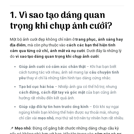
1. Vì sao tạo dáng quan
trọng khi chụp ảnh cưới?
Một bộ ảnh cưới đẹp không chỉ nằm ở
trang phục, ánh sáng hay
địa điểm
, mà còn phụ thuộc vào
cách các bạn thể hiện tình
cảm qua từng cử chỉ, ánh mắt và nụ cười
. Dưới đây là những lý
do
vì sao tạo dáng quan trọng khi chụp ảnh cưới
:
Giúp ảnh cưới có cảm xúc chân thật
– Khi hai bạn biết
cách tương tác với nhau, ảnh sẽ mang lại
câu chuyện tình
yêu
thay vì chỉ là những tấm hình tạo dáng cứng nhắc.
Tạo bố cục hài hòa
– Nhiếp ảnh gia có thể hỗ trợ, nhưng
cách đứng, cách đặt tay và góc mặt
của bạn cũng ảnh
hưởng rất nhiều đến kết quả ảnh.
Giúp cặp đôi tự tin hơn trước ống kính
– Đôi khi sự ngại
ngùng khiến bạn không thể hiện được sự thoải mái, nhưng
chỉ cần vài
mẹo nhỏ
, mọi thứ sẽ trở nên tự nhiên hơn rất nhiều.
📌
Mẹo nhỏ:
Đừng cố gắng bắt chước những dáng chụp cầu kỳ
nếu nó không phù hợp với bạn. Hãy tập trung vào
cảm xúc và sự