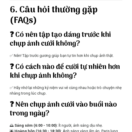
6. Câu hỏi thường gặp
(FAQs)
❓
Có nên tập tạo dáng trước khi
chụp ảnh cưới không?
✅ Nên! Tập trước gương giúp bạn tự tin hơn khi chụp ảnh thật.
❓
Có cách nào để cười tự nhiên hơn
khi chụp ảnh không?
✅ Hãy nhớ lại những kỷ niệm vui vẻ cùng nhau hoặc trò chuyện nhẹ
nhàng trong lúc chụp.
❓
Nên chụp ảnh cưới vào buổi nào
trong ngày?
🌅
Sáng sớm (6:00 - 10:00)
: Ít người, ánh sáng dịu nhẹ.
🌆
Hoàng hôn (16:30 - 18:30)
: Ánh sáng vàng ấm áp, Paris lung