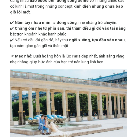
Cùng nhau
dạo bước bên dòng sông Seine
với những chiếc cầu
cổ kính là một trong những concept
kinh điển nhưng chưa bao
giờ lỗi mốt
.
✔️
Nắm tay nhau nhìn ra dòng sông
, nhẹ nhàng trò chuyện.
✔️
Chàng ôm nhẹ từ phía sau, thì thầm điều gì đó vào tai nàng
,
bắt trọn khoảnh khắc hạnh phúc.
✔️ Nếu có cầu đá gần đó, hãy thử
ngồi xuống, tựa đầu vào nhau
,
tạo cảm giác gần gũi và thân mật.
📌
Mẹo nhỏ:
Buổi hoàng hôn là lúc Paris đẹp nhất, ánh sáng vàng
nhẹ nhàng giúp bức ảnh của bạn trở nên lung linh hơn.