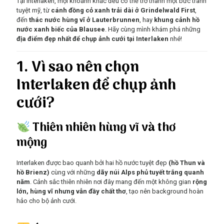
Tại Interlaken, mọi khoảnh khắc đều có thể trở thành một bức tranh
tuyệt mỹ, từ
cánh đồng cỏ xanh trải dài ở Grindelwald First
,
đến
thác nước hùng vĩ ở Lauterbrunnen
, hay
khung cảnh hồ
nước xanh biếc của Blausee
. Hãy cùng mình khám phá những
địa điểm đẹp nhất để chụp ảnh cưới tại Interlaken
nhé!
1. Vì sao nên chọn
Interlaken để chụp ảnh
cưới?
Thiên nhiên hùng vĩ và thơ
mộng
Interlaken được bao quanh bởi hai hồ nước tuyệt đẹp
(hồ Thun và
hồ Brienz)
cùng với những
dãy núi Alps phủ tuyết trắng quanh
năm
. Cảnh sắc thiên nhiên nơi đây mang đến một không gian
rộng
lớn, hùng vĩ nhưng vẫn đầy chất thơ
, tạo nên background hoàn
hảo cho bộ ảnh cưới.