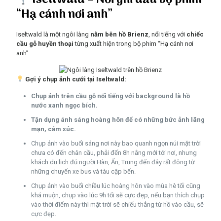
“Hạ cánh nơi anh”
Iseltwald là một ngôi làng
nằm bên hồ Brienz
, nổi tiếng với
chiếc
cầu gỗ huyền thoại
từng xuất hiện trong bộ phim “Hạ cánh nơi
anh”.
Gợi ý chụp ảnh cưới tại Iseltwald:
Chụp ảnh trên cầu gỗ nổi tiếng với background là hồ
nước xanh ngọc bích.
Tận dụng ánh sáng hoàng hôn để có những bức ảnh lãng
mạn, cảm xúc.
Chụp ảnh vào buổi sáng nơi này bao quanh ngọn núi mặt trời
chưa có đến chân cầu, phải đến 8h nắng mới tới nơi, nhưng
khách du lịch đủ người Hàn, Ấn, Trung đến đây rất đông từ
những chuyến xe bus và tàu cập bến.
Chụp ảnh vào buổi chiều lúc hoàng hôn vào mùa hè tối cũng
khá muộn, chụp vào lúc 9h tối sẽ cực đẹp, nếu bạn thích chụp
vào thời điểm này thì mặt trời sẽ chiếu thẳng từ hồ vào cầu, sẽ
cực đẹp.