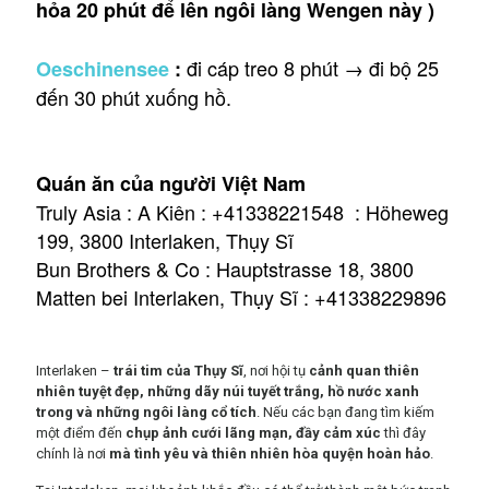
hỏa 20 phút để lên ngôi làng Wengen này )
đi cáp treo 8 phút → đi bộ 25
Oeschinensee
:
đến 30 phút xuống hồ.
Quán ăn của người Việt Nam
Truly Asia : A Kiên : +41338221548
: Höheweg
199, 3800 Interlaken, Thụy Sĩ
Bun Brothers & Co : Hauptstrasse 18, 3800
Matten bei Interlaken, Thụy Sĩ : +41338229896
Interlaken –
trái tim của Thụy Sĩ
, nơi hội tụ
cảnh quan thiên
nhiên tuyệt đẹp, những dãy núi tuyết trắng, hồ nước xanh
trong và những ngôi làng cổ tích
. Nếu các bạn đang tìm kiếm
một điểm đến
chụp ảnh cưới lãng mạn, đầy cảm xúc
thì đây
chính là nơi
mà tình yêu và thiên nhiên hòa quyện hoàn hảo
.