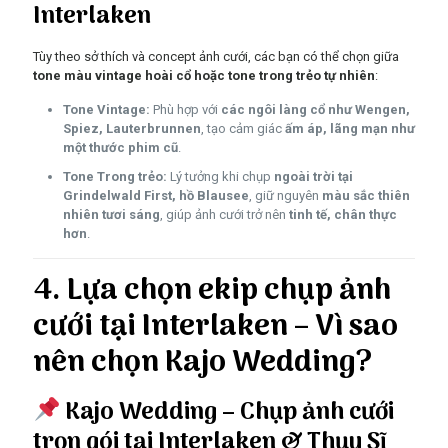
Interlaken
Tùy theo sở thích và concept ảnh cưới, các bạn có thể chọn giữa
tone màu vintage hoài cổ hoặc tone trong trẻo tự nhiên
:
Tone Vintage:
Phù hợp với
các ngôi làng cổ như Wengen,
Spiez, Lauterbrunnen
, tạo cảm giác
ấm áp, lãng mạn như
một thước phim cũ
.
Tone Trong trẻo:
Lý tưởng khi chụp
ngoài trời tại
Grindelwald First, hồ Blausee
, giữ nguyên
màu sắc thiên
nhiên tươi sáng
, giúp ảnh cưới trở nên
tinh tế, chân thực
hơn
.
4. Lựa chọn ekip chụp ảnh
cưới tại Interlaken – Vì sao
nên chọn Kajo Wedding?
Kajo Wedding – Chụp ảnh cưới
trọn gói tại Interlaken & Thụy Sĩ