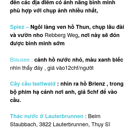
đến các địa điểm có ánh nắng bình minh
phù hợp với chụp ảnh nhiều nhất,
Spiez –
Ngôi làng ven hồ Thun, chụp lâu đài
Rebberg Weg
và vườn nho
, nơi này sẽ đón
được bình minh sớm
Blausee :
cảnh hồ nước nhỏ, màu xanh biếc
nhìn thấy đáy , giá vào12chf/người
Cây cầu Iseltwald
: nhìn ra hồ Brienz , trong
bộ phim hạ cánh nơi anh, giá 5chf để vào
cầu.
: Beim
Thác nước ở Lauterbrunnen
Staubbach, 3822 Lauterbrunnen, Thụy Sĩ