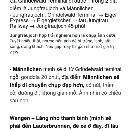
Ga
Grindelwald Terminal đi được 1 trong 2 địa
điểm là
Jungfraujoch và
Männlichen
- Jungfraujoch :
Grindelwald Terminal → Eiger
Express → Eigergletscher → tàu Jungfrau
Railway → Jungfraujoch 45 phút
Jungfraujoch hợp trải nghiệm hơn là chụp ảnh cưới.
Tuyết nhiều thật, nhưng nền ảnh dễ bị trắng, lạnh, gắt
sáng, đông khách. Nếu gặp mây thì gần như mất giá trị
view.
mình sẽ đi từ
Grindelwald teminal
- Männlichen
ngồi
gondola 20 phút,
địa điểm
Männlichen sẽ
có núi, thảm
thấp di chuyển chụp đẹp hơn,
cỏ, đường đi, không gian mở. Ảnh nhìn có chiều
sâu hơn.
Wengen – Làng nhỏ thanh bình (mình sẽ
phải đến Lauterbrunnen, để xe ở đây, đi tàu