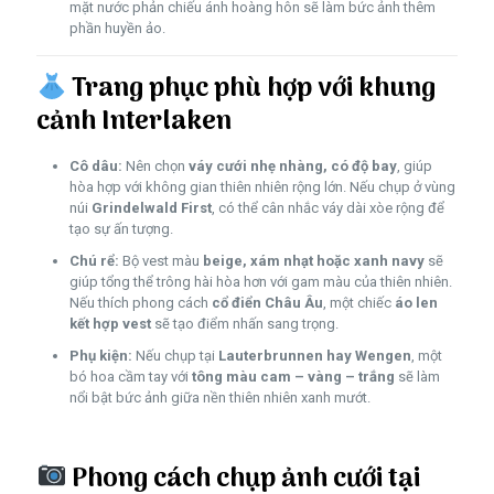
mặt nước phản chiếu ánh hoàng hôn sẽ làm bức ảnh thêm
phần huyền ảo.
Trang phục phù hợp với khung
cảnh Interlaken
Cô dâu:
Nên chọn
váy cưới nhẹ nhàng, có độ bay
, giúp
hòa hợp với không gian thiên nhiên rộng lớn. Nếu chụp ở vùng
núi
Grindelwald First
, có thể cân nhắc váy dài xòe rộng để
tạo sự ấn tượng.
Chú rể:
Bộ vest màu
beige, xám nhạt hoặc xanh navy
sẽ
giúp tổng thể trông hài hòa hơn với gam màu của thiên nhiên.
Nếu thích phong cách
cổ điển Châu Âu
, một chiếc
áo len
kết hợp vest
sẽ tạo điểm nhấn sang trọng.
Phụ kiện:
Nếu chụp tại
Lauterbrunnen hay Wengen
, một
bó hoa cầm tay với
tông màu cam – vàng – trắng
sẽ làm
nổi bật bức ảnh giữa nền thiên nhiên xanh mướt.
Phong cách chụp ảnh cưới tại