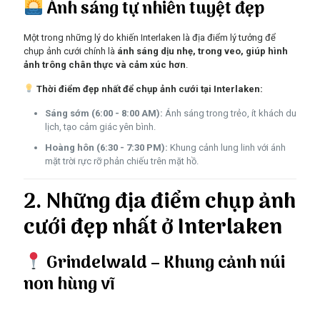
Ánh sáng tự nhiên tuyệt đẹp
Một trong những lý do khiến Interlaken là địa điểm lý tưởng để
chụp ảnh cưới chính là
ánh sáng dịu nhẹ, trong veo, giúp hình
ảnh trông chân thực và cảm xúc hơn
.
Thời điểm đẹp nhất để chụp ảnh cưới tại Interlaken:
Sáng sớm (6:00 - 8:00 AM):
Ánh sáng trong trẻo, ít khách du
lịch, tạo cảm giác yên bình.
Hoàng hôn (6:30 - 7:30 PM):
Khung cảnh lung linh với ánh
mặt trời rực rỡ phản chiếu trên mặt hồ.
2. Những địa điểm chụp ảnh
cưới đẹp nhất ở Interlaken
Grindelwald – Khung cảnh núi
non hùng vĩ