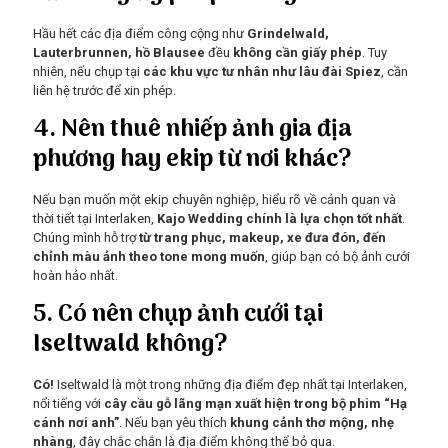
Hầu hết các địa điểm công cộng như
Grindelwald,
Lauterbrunnen, hồ Blausee
đều
không cần giấy phép
. Tuy
nhiên, nếu chụp tại
các khu vực tư nhân như lâu đài Spiez
, cần
liên hệ trước để xin phép.
4. Nên thuê nhiếp ảnh gia địa
phương hay ekip từ nơi khác?
Nếu bạn muốn một ekip chuyên nghiệp, hiểu rõ về cảnh quan và
thời tiết tại Interlaken,
Kajo Wedding chính là lựa chọn tốt nhất
.
Chúng mình hỗ trợ
từ trang phục, makeup, xe đưa đón, đến
chỉnh màu ảnh theo tone mong muốn
, giúp bạn có bộ ảnh cưới
hoàn hảo nhất.
5. Có nên chụp ảnh cưới tại
Iseltwald không?
Có!
Iseltwald là một trong những địa điểm đẹp nhất tại Interlaken,
nổi tiếng với
cây cầu gỗ lãng mạn xuất hiện trong bộ phim “Hạ
cánh nơi anh”
. Nếu bạn yêu thích
khung cảnh thơ mộng, nhẹ
nhàng
, đây chắc chắn là địa điểm không thể bỏ qua.