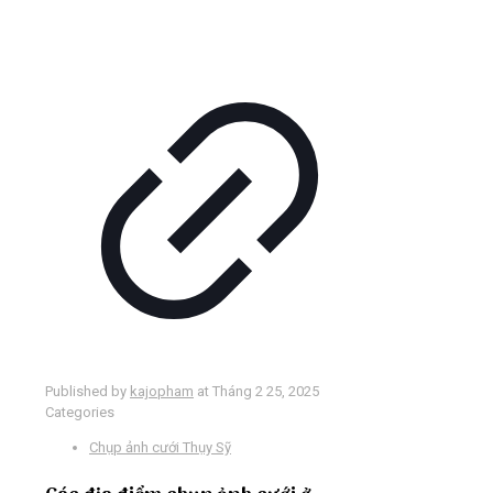
Published by
kajopham
at
Tháng 2 25, 2025
Categories
Chụp ảnh cưới Thụy Sỹ