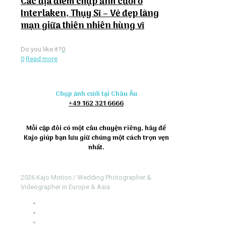
Các địa điểm chụp ảnh cưới ở
Interlaken, Thụy Sĩ – Vẻ đẹp lãng
mạn giữa thiên nhiên hùng vĩ
Do you like it?
0
0
Read more
Chụp ảnh cưới tại Châu Âu
+49 162 321 6666
Mỗi cặp đôi có một câu chuyện riêng, hãy để
Kajo giúp bạn lưu giữ chúng một cách trọn vẹn
nhất.
2026 Kajo Motion / Wedding Photographer &
Videographer in Europe & Asia