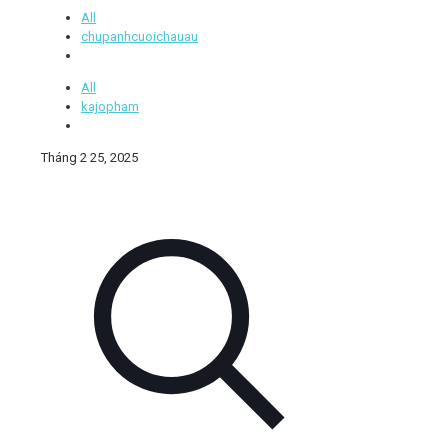
All
chupanhcuoichauau
All
kajopham
Tháng 2 25, 2025