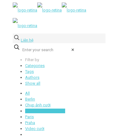
Liên hệ
✕
Filter by
Categories
Tags
Authors
Show all
All
Berlin
Chụp ảnh cưới
Chụp ảnh cưới Thụy Sỹ
Paris
Praha
Video cưới